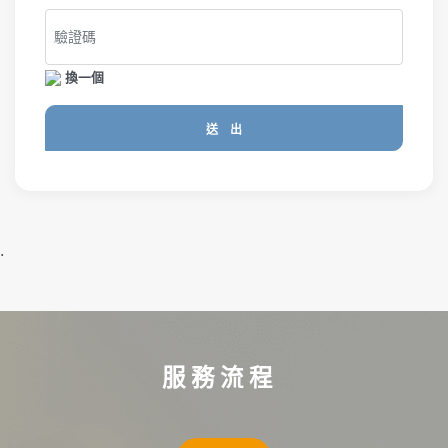
換一個
送 出
.
服 務 流 程