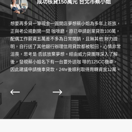
成功核貸150萬元 台北市蔡小姐
想要再多貸一筆現金一圓開店夢想蔡小姐為多年上班族，
卓小
正與老公規劃開一間 咖啡廳，原已申請創業貸款100萬，
個平
配偶工作薪資五萬差不多為日常開銷，且無其他 財力證
筋！
明，自行送了其他銀行辦理信用貸款都被駁回，心情非常
房貸
沮喪，思考是 否該放棄夢想。經由威力貸團隊深入了解
管道
後，發現蔡小姐名下有一台要外送咖 啡的125CC機車，
擔，
因此建議申請機車貸款，24hr後順利取得周轉資金12萬。
12
欠之