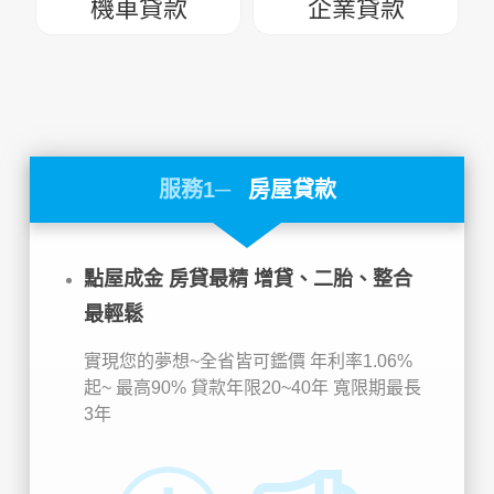
機車貸款
企業貸款
服務1─
房屋貸款
點屋成金 房貸最精 增貸、二胎、整合
最輕鬆
實現您的夢想~全省皆可鑑價
年利率1.06%
起~
最高90%
貸款年限20~40年
寬限期最長
3年