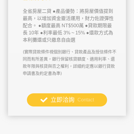
全省房屋二貸
●產品優勢：將房屋價值提到
最高，以增加資金靈活運用，財力佐證彈性
配合。
●額度最高 NT$500萬
●貸款期限最
長 10年
●利率最低 3% ~ 15%
●還款方式為
本利攤還或只繳息自由選
(實際貸款條件視個別銀行、貸款產品及授信條件不
同而有所差異，銀行保留核貸額度、適用利率、還
款年限與核貸與否之權利，詳細約定應以銀行貸款
申請書及約定書為準)
立即洽詢
Contact