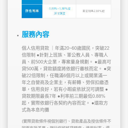
服務內容
個人信用貸款 ｜年滿20~60歲國民，突破22
倍限制
●針對上班族、軍公教人員、專職人
員、前500大企業，專案量身規劃。
●最高可
貸500萬，貸款額度將依銀行審核而定。
●突
破22倍限制，任職滿6個月以上或開業滿一
年之自營商及企業主，有薪轉、勞保扣繳憑
單，信用良好，若有小暇疵依狀況可調整
●
貸款期限最長7年
●利率前三期最低0.88%
起，實際依銀行各契約內容而定。
●還款方
式為本息均攤
(實際貸款條件視個別銀行、貸款產品及授信條件不
同而有所差異，銀行保留核貸額度、適用利率、還